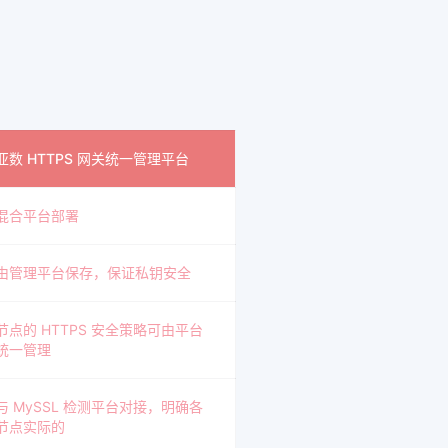
亚数 HTTPS 网关统一管理平台
混合平台部署
由管理平台保存，保证私钥安全
节点的 HTTPS 安全策略可由平台
统一管理
与 MySSL 检测平台对接，明确各
节点实际的