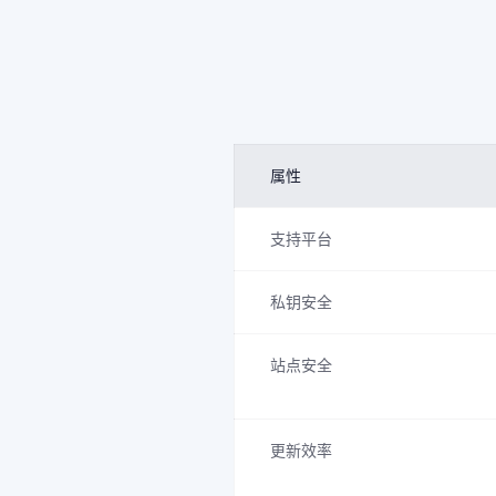
属性
支持平台
私钥安全
站点安全
更新效率