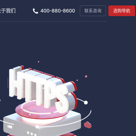
关于我们
400-880-8600
联系咨询
选购导航