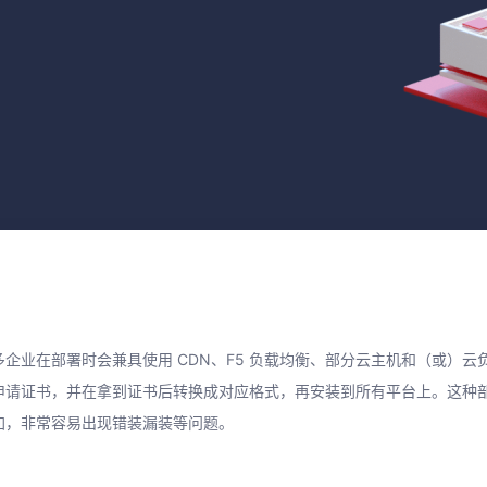
多企业在部署时会兼具使用 CDN、F5 负载均衡、部分云主机和（或）
申请证书，并在拿到证书后转换成对应格式，再安装到所有平台上。这种
加，非常容易出现错装漏装等问题。