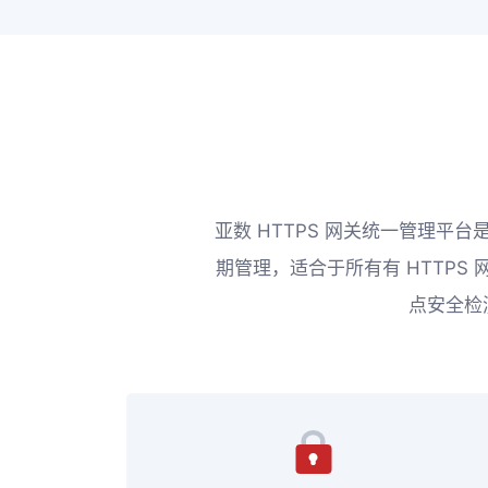
亚数 HTTPS 网关统一管理平
期管理，适合于所有有 HTTPS
点安全检