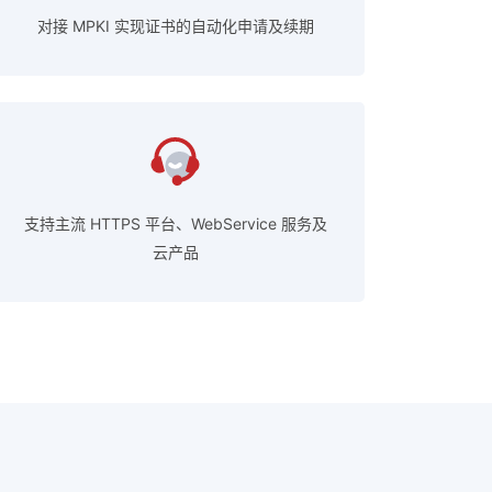
对接 MPKI 实现证书的自动化申请及续期
支持主流 HTTPS 平台、WebService 服务及
云产品