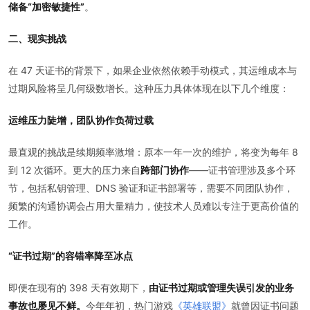
储备“加密敏捷性”
。
二、现实挑战
在 47 天证书的背景下，如果企业依然依赖手动模式，其运维成本与
过期风险将呈几何级数增长。这种压力具体体现在以下几个维度：
运维压力陡增，团队协作负荷过载
最直观的挑战是续期频率激增：原本一年一次的维护，将变为每年 8
到 12 次循环。更大的压力来自
跨部门协作
——证书管理涉及多个环
节，包括私钥管理、DNS 验证和证书部署等，需要不同团队协作，
频繁的沟通协调会占用大量精力，使技术人员难以专注于更高价值的
工作。
“证书过期”的容错率降至冰点
即便在现有的 398 天有效期下，
由证书过期或管理失误引发的业务
事故也屡见不鲜。
今年年初，热门游戏
《英雄联盟》
就曾因证书问题