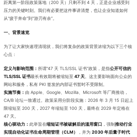
距离第一阶段政策落地（200 天）只剩不到 4 天，正是企业感受到
压力的关键时刻。我们有必要把这件事讲清楚，也让企业知道如何
从“疲于奔命”到“游刃有余”。
一、背景速览
为了让大家快速理清现状，我们将复杂的政策背景浓缩为以下三个核
心点：
定义与影响范围：
所谓“47 天 TLS/SSL 证书”政策，是指
公开可信的
TLS/SSL 证书
最长有效期将被缩短至
47 天
。这主要影响面向公众的
网站和服务，私有 PKI 签发的内部证书暂时不受限制。
实施节奏：
由 Apple、Google、Mozilla、Microsoft 等厂商推动，
CA/B 论坛一致通过。政策采用分阶段实施：2026 年 3 月 15 日起上
限缩短至 200 天，2027 年缩短至 100 天，最终在 2029 年定格在
47 天。
核心驱动力：
此举旨在
缩短证书被破解后的滥用窗口
，强制
推动行业
实现自动化证书生命周期管理（CLM）
，并为
2030 年后量子时代