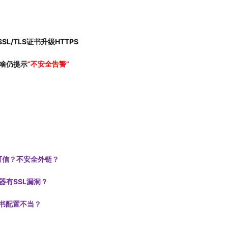
L/TLS证书升级HTTPS
啥仍提示
“不安全告警”
可信？不安全外链？
器有SSL漏洞？
书配置不当？